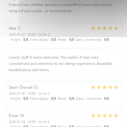
Franck il me semble, qui nous a conseillé et servi avec brio le
temps d’une soirée. Je recommande.
Mat
C
2026-07-27
- 19:30 - гости 2
Услуги
:
5
/5
Атмосфера
:
5
/5
Меню
:
5
/5
Цена / качество
:
5
/5
Lovely stuff. A warm welcome. The maître d' was very
considerate and attentive to our dining experience. Beautiful
bouillabaisse and wines.
Jean-Daniel
G
2026-07-26
- 13:00 - гости 2
Услуги
:
5
/5
Атмосфера
:
5
/5
Меню
:
5
/5
Цена / качество
:
5
/5
Einar
N
2026-07-24
- 19:00 - гости 2
Услуги
:
5
/5
Атмосфера
:
5
/5
Меню
:
5
/5
Цена / качество
:
5
/5