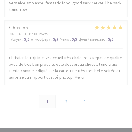
Very nice ambiance, fantastic food, good service! We’ll be back
tomorrow!
Christian
L
2026-06-18
- 19:30 - гости 3
Услуги
:
5
/5
Атмосфера
:
5
/5
Меню
:
5
/5
Цена / качество
:
5
/5
Christian le 19 juin 2026 Accueil très chaleureux Repas de qualité
avec de très bon produits et le dessert au chocolat une vraie
tuerie comme indiqué sur la carte. Une très très belle soirée et
surprise , un rapport qualité prix top. Merci
1
2
3