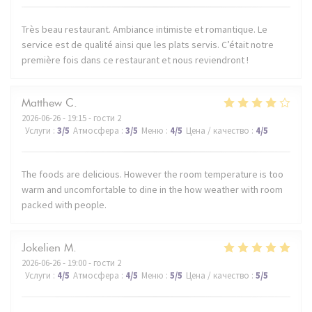
Très beau restaurant. Ambiance intimiste et romantique. Le
service est de qualité ainsi que les plats servis. C’était notre
première fois dans ce restaurant et nous reviendront !
Matthew
C
2026-06-26
- 19:15 - гости 2
Услуги
:
3
/5
Атмосфера
:
3
/5
Меню
:
4
/5
Цена / качество
:
4
/5
The foods are delicious. However the room temperature is too
warm and uncomfortable to dine in the how weather with room
packed with people.
Jokelien
M
2026-06-26
- 19:00 - гости 2
Услуги
:
4
/5
Атмосфера
:
4
/5
Меню
:
5
/5
Цена / качество
:
5
/5