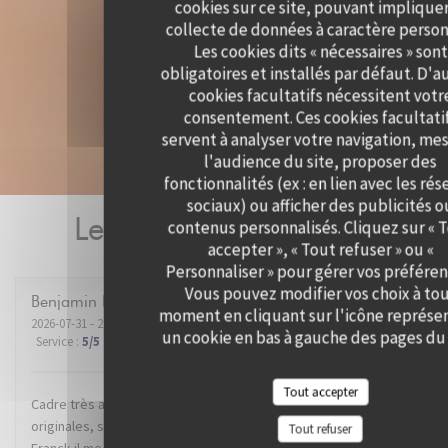
cookies sur ce site, pouvant impliquer
collecte de données à caractère person
Les cookies dits « nécessaires » sont
obligatoires et installés par défaut. D'a
cookies facultatifs nécessitent votr
consentement. Ces cookies facultati
servent à analyser votre navigation, me
l'audience du site, proposer des
fonctionnalités (ex : en lien avec les ré
sociaux) ou afficher des publicités o
Les avis de nos clients
contenus personnalisés. Cliquez sur « 
accepter », « Tout refuser » ou «
Personnaliser » pour gérer vos préféren
Vous pouvez modifier vos choix à to
Benjamin
B
moment en cliquant sur l'icône représe
2026-07-31
- 21:00 - Couverts 2
un cookie en bas à gauche des pages du 
Service
:
5
/5
Ambiance
:
5
/5
Cuisine
:
5
/5
Qualité / Prix
:
5
/5
Tout accepter
Cadre très agréable dans un super quartier de Lille. Recettes
originales, service impeccable. Mention spéciale au dénommé
Tout refuser
Franck il me semble, qui nous a conseillé et servi avec brio le