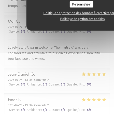
Personnaliser
temps d’une soirée. Je recommande.
Politique de protection des données à caractère pe
Politique de gestion des cookies
Mat
C
2026-07-27
- 19:30 - Couverts 2
Service
:
5
/5
Ambiance
:
5
/5
Cuisine
:
5
/5
Qualité / Prix
:
5
/5
Lovely stuff. A warm welcome. The maître d' was very
considerate and attentive to our dining experience. Beautiful
bouillabaisse and wines.
Jean-Daniel
G
2026-07-26
- 13:00 - Couverts 2
Service
:
5
/5
Ambiance
:
5
/5
Cuisine
:
5
/5
Qualité / Prix
:
5
/5
Einar
N
2026-07-24
- 19:00 - Couverts 2
Service
:
5
/5
Ambiance
:
5
/5
Cuisine
:
5
/5
Qualité / Prix
:
5
/5