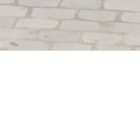
Le Lion Bossu
Depuis 1989, le restaurant gastronomique Le Lion Bossu,
labellisé Euro-Toques, situé en plein cœur du Vieux-Lille,
vous accueille dans une salle climatisée, pour y découvrir
une cuisine généreuse et particulièrement goûteuse.