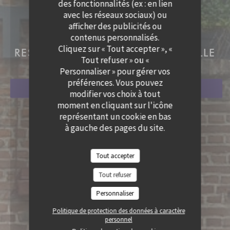
des fonctionnalités (ex : en lien
avec les réseaux sociaux) ou
LE LION BOSSU
afficher des publicités ou
contenus personnalisés.
LE LION BOSSU
Cliquez sur « Tout accepter », «
RESTAURANT TRADITIONNEL
|
LILLE
Tout refuser » ou «
Personnaliser » pour gérer vos
préférences. Vous pouvez
RÉSERVER
modifier vos choix à tout
moment en cliquant sur l'icône
représentant un cookie en bas
à gauche des pages du site.
Tout accepter
Tout refuser
Personnaliser
Politique de protection des données à caractère
personnel