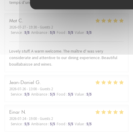
temps d’une soirée. Je recommande.
Mat
C
2026-07-27
- 19:30 - Guests 2
Service
:
5
/5
Ambiance
:
5
/5
Food
:
5
/5
Value
:
5
/5
Lovely stuff. A warm welcome. The maître d' was very
considerate and attentive to our dining experience. Beautiful
bouillabaisse and wines.
Jean-Daniel
G
2026-07-26
- 13:00 - Guests 2
Service
:
5
/5
Ambiance
:
5
/5
Food
:
5
/5
Value
:
5
/5
Einar
N
2026-07-24
- 19:00 - Guests 2
Service
:
5
/5
Ambiance
:
5
/5
Food
:
5
/5
Value
:
5
/5