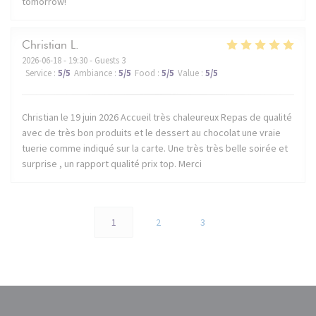
tomorrow!
Christian
L
2026-06-18
- 19:30 - Guests 3
Service
:
5
/5
Ambiance
:
5
/5
Food
:
5
/5
Value
:
5
/5
Christian le 19 juin 2026 Accueil très chaleureux Repas de qualité
avec de très bon produits et le dessert au chocolat une vraie
tuerie comme indiqué sur la carte. Une très très belle soirée et
surprise , un rapport qualité prix top. Merci
1
2
3