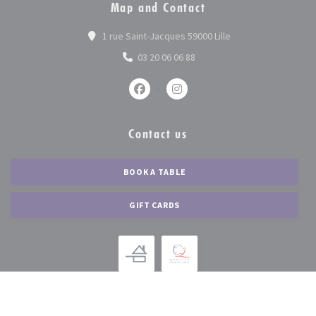
Map and Contact
((opens in a new wi
1 rue Saint-Jacques 59000 Lille
03 20 06 06 88
Facebook ((opens in a new window))
Instagram ((opens in a new 
Contact us
BOOK A TABLE
GIFT CARDS
Stay updated
*