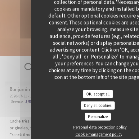
collection of personal data. 'Necessar
cookies are mandatory and installed 
default. Other optional cookies require 
consent. These optional cookies are use
analyze your browsing, measure site
audience, provide features (e.g., relate
social networks) or display personaliz
advertising or content. Click on 'OK, ac
all', 'Deny all' or 'Personalize' to mana
your preferences. You can change you
Our customer ratings
choices at any time by clicking on the co
icon at the bottom left of the site page
Benjamin
B
OK, accept all
2026-07-31
- 21:00 - Guests 2
Service
:
5
/5
Ambiance
:
5
/5
Food
:
5
/5
Value
:
5
/5
Deny all cookies
Personalize
Cadre très agréable dans un super quartier de Lille. Recettes
Personal data protection policy
originales, service impeccable. Mention spéciale au dénommé
Cookie management policy
Franck il me semble, qui nous a conseillé et servi avec brio le