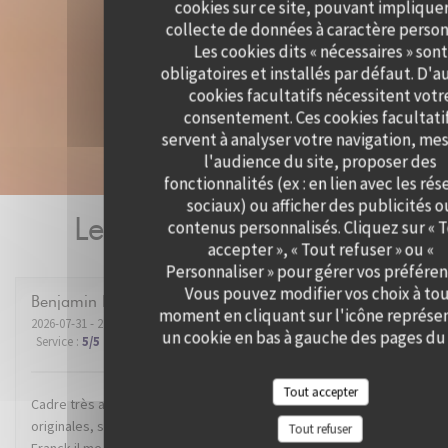
cookies sur ce site, pouvant impliquer
collecte de données à caractère person
Les cookies dits « nécessaires » sont
obligatoires et installés par défaut. D'a
cookies facultatifs nécessitent votr
consentement. Ces cookies facultati
servent à analyser votre navigation, me
l'audience du site, proposer des
fonctionnalités (ex : en lien avec les ré
sociaux) ou afficher des publicités o
Les avis de nos clients
contenus personnalisés. Cliquez sur « 
accepter », « Tout refuser » ou «
Personnaliser » pour gérer vos préféren
Vous pouvez modifier vos choix à to
Benjamin
B
moment en cliquant sur l'icône représe
2026-07-31
- 21:00 - Couverts 2
un cookie en bas à gauche des pages du 
Service
:
5
/5
Ambiance
:
5
/5
Cuisine
:
5
/5
Qualité / Prix
:
5
/5
Tout accepter
Cadre très agréable dans un super quartier de Lille. Recettes
originales, service impeccable. Mention spéciale au dénommé
Tout refuser
Franck il me semble, qui nous a conseillé et servi avec brio le