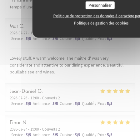
Personnaliser
temps d’une soirée. Je recommande.
Politique de protection des données à caractère pe
Politique de gestion des cookies
Mat
C
2026-07-27
- 19:30 - Couverts 2
Service
:
5
/5
Ambiance
:
5
/5
Cuisine
:
5
/5
Qualité / Prix
:
5
/5
Lovely stuff. A warm welcome. The maître d' was very
considerate and attentive to our dining experience. Beautiful
bouillabaisse and wines.
Jean-Daniel
G
2026-07-26
- 13:00 - Couverts 2
Service
:
5
/5
Ambiance
:
5
/5
Cuisine
:
5
/5
Qualité / Prix
:
5
/5
Einar
N
2026-07-24
- 19:00 - Couverts 2
Service
:
5
/5
Ambiance
:
5
/5
Cuisine
:
5
/5
Qualité / Prix
:
5
/5