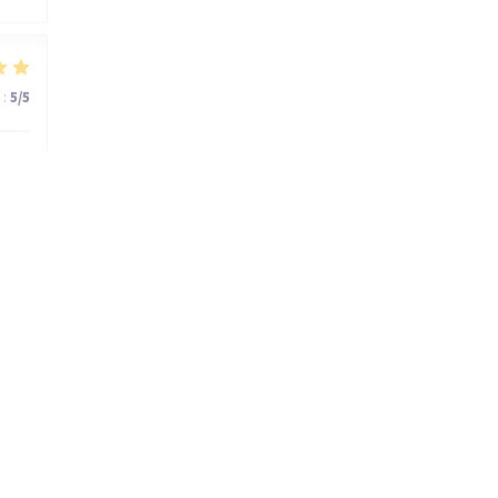
:
5
/5
:
5
/5
rie