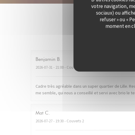
votre navigation, me
sociaux) ou affich
refuser » ou « P
moment en cli
Les av
Benjamin
B
2026-07-31
- 21:00 - Couverts 2
Cadre très agréable dans un super quartier de Lille. R
me semble, qui nous a conseillé et servi avec brio le
Mat
C
2026-07-27
- 19:30 - Couverts 2