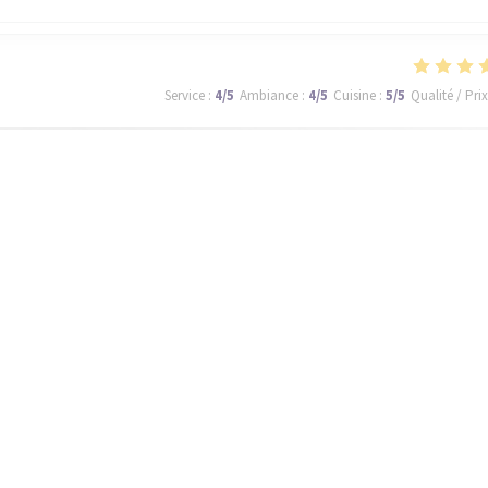
Service
:
4
/5
Ambiance
:
4
/5
Cuisine
:
5
/5
Qualité / Prix
ll be back tomorrow!
Service
:
5
/5
Ambiance
:
5
/5
Cuisine
:
5
/5
Qualité / Prix
de qualité avec de très bon produits et le dessert au chocolat une vraie tue
 surprise , un rapport qualité prix top. Merci
1
2
3