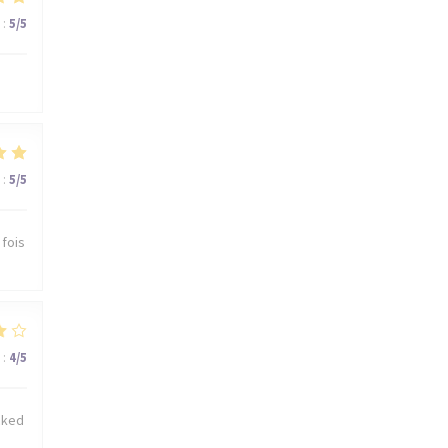
:
5
/5
:
5
/5
 fois
:
4
/5
cked