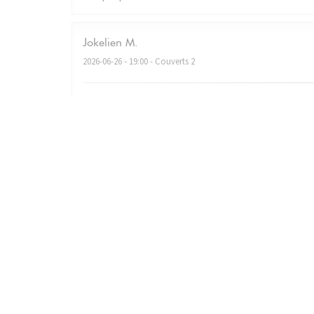
Jokelien
M
2026-06-26
- 19:00 - Couverts 2
Very nice ambiance, fantastic food, good service! We’
Christian
L
2026-06-18
- 19:30 - Couverts 3
Christian le 19 juin 2026 Accueil très chaleureux Repas 
comme indiqué sur la carte. Une très très belle soirée et