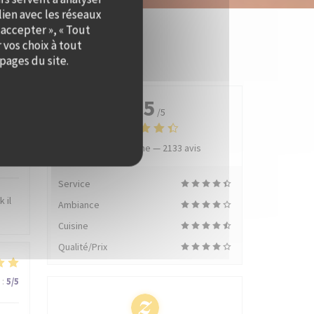
lien avec les réseaux
 accepter », « Tout
 vos choix à tout
pages du site.
4.5
/5
Note moyenne —
2133 avis
:
5
/5
Service
 il
Ambiance
Cuisine
Qualité/Prix
:
5
/5