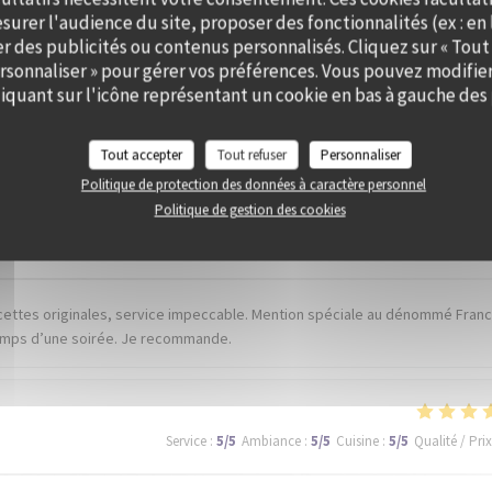
surer l'audience du site, proposer des fonctionnalités (ex : en 
er des publicités ou contenus personnalisés. Cliquez sur « Tout
ersonnaliser » pour gérer vos préférences. Vous pouvez modifier
quant sur l'icône représentant un cookie en bas à gauche des 
is de nos clients
Tout accepter
Tout refuser
Personnaliser
Politique de protection des données à caractère personnel
Politique de gestion des cookies
Service
:
5
/5
Ambiance
:
5
/5
Cuisine
:
5
/5
Qualité / Prix
ecettes originales, service impeccable. Mention spéciale au dénommé Franck
 temps d’une soirée. Je recommande.
Service
:
5
/5
Ambiance
:
5
/5
Cuisine
:
5
/5
Qualité / Prix