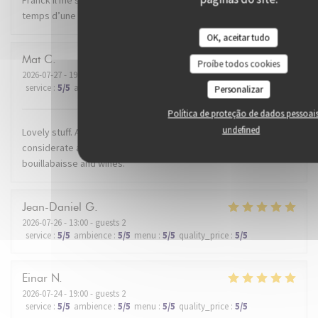
temps d’une soirée. Je recommande.
OK, aceitar tudo
Mat
C
Proíbe todos cookies
2026-07-27
- 19:30 - guests 2
service
:
5
/5
ambience
:
5
/5
menu
:
5
/5
quality_price
:
5
/5
Personalizar
Política de proteção de dados pessoai
undefined
Lovely stuff. A warm welcome. The maître d' was very
considerate and attentive to our dining experience. Beautiful
bouillabaisse and wines.
Jean-Daniel
G
2026-07-26
- 13:00 - guests 2
service
:
5
/5
ambience
:
5
/5
menu
:
5
/5
quality_price
:
5
/5
Einar
N
2026-07-24
- 19:00 - guests 2
service
:
5
/5
ambience
:
5
/5
menu
:
5
/5
quality_price
:
5
/5