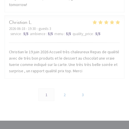
tomorrow!
Christian
L
2026-06-18
- 19:30 - guests 3
service
:
5
/5
ambience
:
5
/5
menu
:
5
/5
quality_price
:
5
/5
Christian le 19 juin 2026 Accueil très chaleureux Repas de qualité
avec de très bon produits et le dessert au chocolat une vraie
tuerie comme indiqué sur la carte. Une très très belle soirée et
surprise , un rapport qualité prix top. Merci
1
2
3