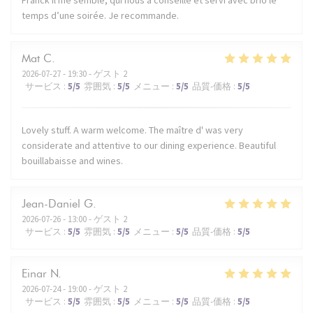
temps d’une soirée. Je recommande.
Mat
C
2026-07-27
- 19:30 - ゲスト 2
サービス
:
5
/5
雰囲気
:
5
/5
メニュー
:
5
/5
品質-価格
:
5
/5
Lovely stuff. A warm welcome. The maître d' was very
considerate and attentive to our dining experience. Beautiful
bouillabaisse and wines.
Jean-Daniel
G
2026-07-26
- 13:00 - ゲスト 2
サービス
:
5
/5
雰囲気
:
5
/5
メニュー
:
5
/5
品質-価格
:
5
/5
Einar
N
2026-07-24
- 19:00 - ゲスト 2
サービス
:
5
/5
雰囲気
:
5
/5
メニュー
:
5
/5
品質-価格
:
5
/5