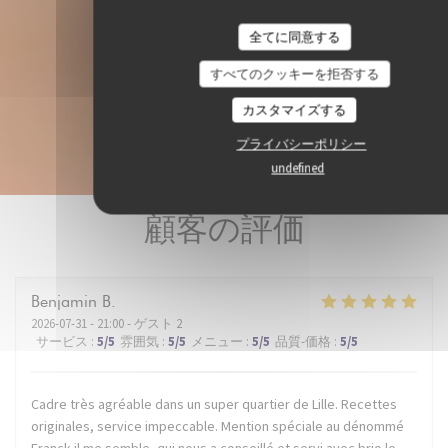
全てに同意する
すべてのクッキーを拒否する
カスタマイズする
プライバシーポリシー
undefined
顧客の評価
Benjamin
B
2026-07-31
- 21:00 - ゲスト 2
サービス
:
5
/5
雰囲気
:
5
/5
メニュー
:
5
/5
品質-価格
:
5
/5
Cadre très agréable dans un super quartier de Lille. Recettes
originales, service impeccable. Mention spéciale au dénommé
Franck il me semble, qui nous a conseillé et servi avec brio le