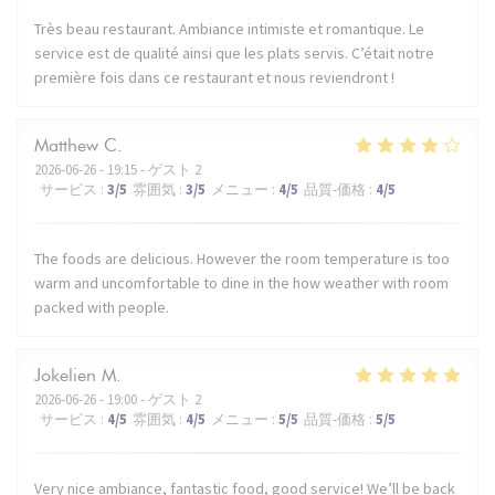
Très beau restaurant. Ambiance intimiste et romantique. Le
service est de qualité ainsi que les plats servis. C’était notre
première fois dans ce restaurant et nous reviendront !
Matthew
C
2026-06-26
- 19:15 - ゲスト 2
サービス
:
3
/5
雰囲気
:
3
/5
メニュー
:
4
/5
品質-価格
:
4
/5
The foods are delicious. However the room temperature is too
warm and uncomfortable to dine in the how weather with room
packed with people.
Jokelien
M
2026-06-26
- 19:00 - ゲスト 2
サービス
:
4
/5
雰囲気
:
4
/5
メニュー
:
5
/5
品質-価格
:
5
/5
Very nice ambiance, fantastic food, good service! We’ll be back