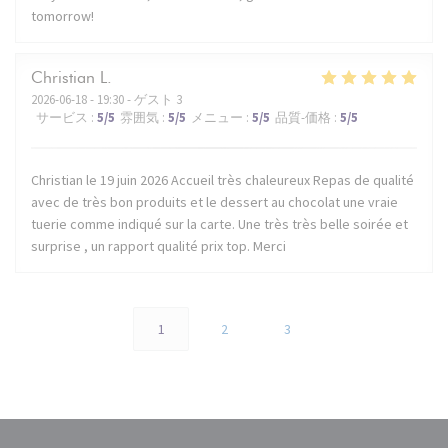
tomorrow!
Christian
L
2026-06-18
- 19:30 - ゲスト 3
サービス
:
5
/5
雰囲気
:
5
/5
メニュー
:
5
/5
品質-価格
:
5
/5
Christian le 19 juin 2026 Accueil très chaleureux Repas de qualité
avec de très bon produits et le dessert au chocolat une vraie
tuerie comme indiqué sur la carte. Une très très belle soirée et
surprise , un rapport qualité prix top. Merci
1
2
3