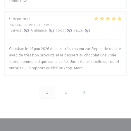
tomorrow!
Christian
L
2026-06-18
- 19:30 - Guests 3
Service
:
5
/5
Ambiance
:
5
/5
Food
:
5
/5
Value
:
5
/5
Christian le 19 juin 2026 Accueil très chaleureux Repas de qualité
avec de très bon produits et le dessert au chocolat une vraie
tuerie comme indiqué sur la carte. Une très très belle soirée et
surprise , un rapport qualité prix top. Merci
1
2
3