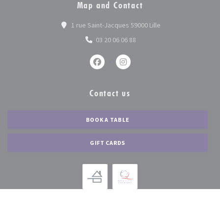
Map and Contact
((opens in a new wi
1 rue Saint-Jacques 59000 Lille
03 20 06 06 88
Facebook ((opens in a new window))
Instagram ((opens in a new 
Contact us
BOOK A TABLE
GIFT CARDS
Stay updated
*