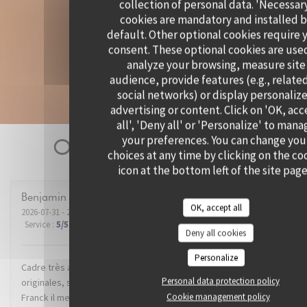
collection of personal data. 'Necessar
cookies are mandatory and installed 
default. Other optional cookies require 
consent. These optional cookies are use
analyze your browsing, measure site
audience, provide features (e.g., relate
social networks) or display personaliz
advertising or content. Click on 'OK, ac
all', 'Deny all' or 'Personalize' to mana
your preferences. You can change you
Our customer ratings
choices at any time by clicking on the co
icon at the bottom left of the site page
Benjamin
B
OK, accept all
2026-07-31
- 21:00 - Guests 2
Service
:
5
/5
Ambiance
:
5
/5
Food
:
5
/5
Value
:
5
/5
Deny all cookies
Personalize
Cadre très agréable dans un super quartier de Lille. Recettes
Personal data protection policy
originales, service impeccable. Mention spéciale au dénommé
Cookie management policy
Franck il me semble, qui nous a conseillé et servi avec brio le