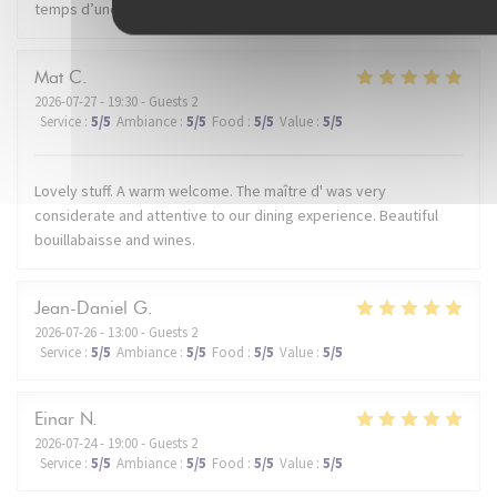
temps d’une soirée. Je recommande.
Mat
C
2026-07-27
- 19:30 - Guests 2
Service
:
5
/5
Ambiance
:
5
/5
Food
:
5
/5
Value
:
5
/5
Lovely stuff. A warm welcome. The maître d' was very
considerate and attentive to our dining experience. Beautiful
bouillabaisse and wines.
Jean-Daniel
G
2026-07-26
- 13:00 - Guests 2
Service
:
5
/5
Ambiance
:
5
/5
Food
:
5
/5
Value
:
5
/5
Einar
N
2026-07-24
- 19:00 - Guests 2
Service
:
5
/5
Ambiance
:
5
/5
Food
:
5
/5
Value
:
5
/5