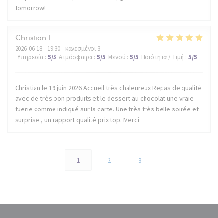
tomorrow!
Christian
L
2026-06-18
- 19:30 - καλεσμένοι 3
Υπηρεσία
:
5
/5
Ατμόσφαιρα
:
5
/5
Μενού
:
5
/5
Ποιότητα / Τιμή
:
5
/5
Christian le 19 juin 2026 Accueil très chaleureux Repas de qualité
avec de très bon produits et le dessert au chocolat une vraie
tuerie comme indiqué sur la carte. Une très très belle soirée et
surprise , un rapport qualité prix top. Merci
1
2
3