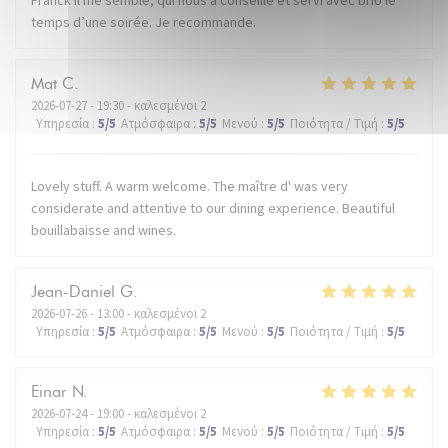
temps d’une soirée. Je recommande.
Mat
C
2026-07-27
- 19:30 - καλεσμένοι 2
Υπηρεσία
:
5
/5
Ατμόσφαιρα
:
5
/5
Μενού
:
5
/5
Ποιότητα / Τιμή
:
5
/5
Lovely stuff. A warm welcome. The maître d' was very
considerate and attentive to our dining experience. Beautiful
bouillabaisse and wines.
Jean-Daniel
G
2026-07-26
- 13:00 - καλεσμένοι 2
Υπηρεσία
:
5
/5
Ατμόσφαιρα
:
5
/5
Μενού
:
5
/5
Ποιότητα / Τιμή
:
5
/5
Einar
N
2026-07-24
- 19:00 - καλεσμένοι 2
Υπηρεσία
:
5
/5
Ατμόσφαιρα
:
5
/5
Μενού
:
5
/5
Ποιότητα / Τιμή
:
5
/5