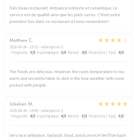
Très beau restaurant. Ambiance intimiste et romantique. Le
service est de qualité ainsi que les plats servis. C’était notre
première fois dans ce restaurant et nous reviendront !
Matthew
C
2026-06-26
- 19:15 - καλεσμένοι 2
Υπηρεσία
:
3
/5
Ατμόσφαιρα
:
3
/5
Μενού
:
4
/5
Ποιότητα / Τιμή
:
4
/5
The foods are delicious. However the room temperature is too
warm and uncomfortable to dine in the how weather with room
packed with people.
Jokelien
M
2026-06-26
- 19:00 - καλεσμένοι 2
Υπηρεσία
:
4
/5
Ατμόσφαιρα
:
4
/5
Μενού
:
5
/5
Ποιότητα / Τιμή
:
5
/5
Very nice ambiance, fantastic food, good service! We’ll be back