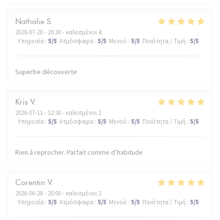
Nathalie
S
2026-07-20
- 20:30 - καλεσμένοι 4
Υπηρεσία
:
5
/5
Ατμόσφαιρα
:
5
/5
Μενού
:
5
/5
Ποιότητα / Τιμή
:
5
/5
Superbe découverte
Kris
V
2026-07-11
- 12:30 - καλεσμένοι 2
Υπηρεσία
:
5
/5
Ατμόσφαιρα
:
5
/5
Μενού
:
5
/5
Ποιότητα / Τιμή
:
5
/5
Rien á reprocher. Parfait comme d’habitude
Corentin
V
2026-06-28
- 20:00 - καλεσμένοι 2
Υπηρεσία
:
5
/5
Ατμόσφαιρα
:
5
/5
Μενού
:
5
/5
Ποιότητα / Τιμή
:
5
/5