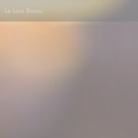
Πίνακας διαχείρισης "Μπισκότων" (Cookies)
Le Lion Bossu