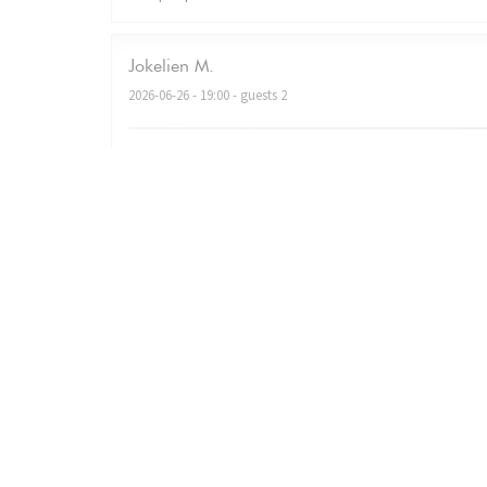
Jokelien
M
2026-06-26
- 19:00 - guests 2
Very nice ambiance, fantastic food, good service! We’
Christian
L
2026-06-18
- 19:30 - guests 3
Christian le 19 juin 2026 Accueil très chaleureux Repas 
comme indiqué sur la carte. Une très très belle soirée et