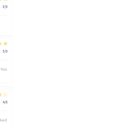
:
5
/5
:
5
/5
 fois
:
4
/5
cked