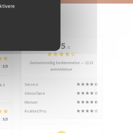
ktivere
4.5
/5
Gennemsnitlig bedømmelse —
2133
:
5
/5
anmeldelser
Service
 il
Atmosfære
Menuer
Kvalitet/Pris
:
5
/5