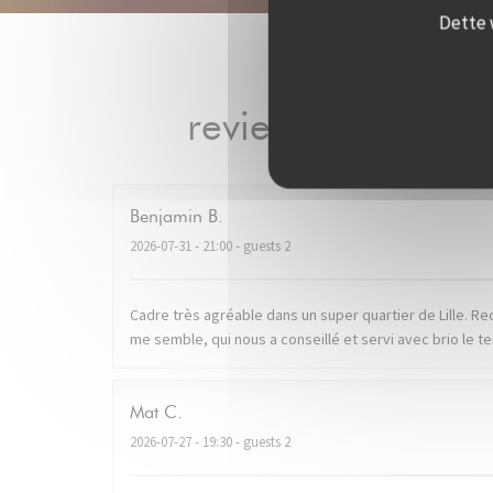
Dette 
reviews_from_our
Benjamin
B
2026-07-31
- 21:00 - guests 2
Cadre très agréable dans un super quartier de Lille. R
me semble, qui nous a conseillé et servi avec brio le
Mat
C
2026-07-27
- 19:30 - guests 2