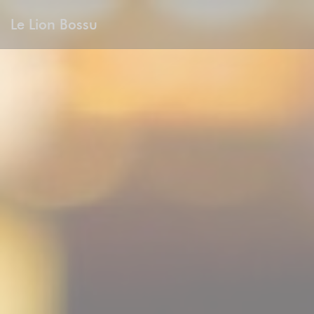
CCookie-styringspanel
Le Lion Bossu