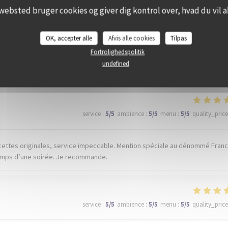
websted bruger cookies og giver dig kontrol over, hvad du vil a
OK, accepter alle
Afvis alle cookies
Tilpas
_clients_following_booking
Fortrolighedspolitik
undefined
service
:
5
/5
ambience
:
5
/5
menu
:
5
/5
quality_price
ecettes originales, service impeccable. Mention spéciale au dénommé Franck
 temps d’une soirée. Je recommande.
service
:
5
/5
ambience
:
5
/5
menu
:
5
/5
quality_price