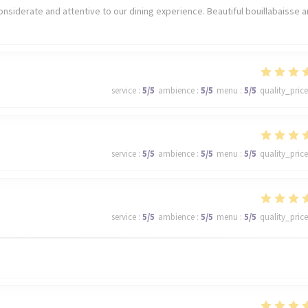
nsiderate and attentive to our dining experience. Beautiful bouillabaisse 
service
:
5
/5
ambience
:
5
/5
menu
:
5
/5
quality_price
service
:
5
/5
ambience
:
5
/5
menu
:
5
/5
quality_price
service
:
5
/5
ambience
:
5
/5
menu
:
5
/5
quality_price