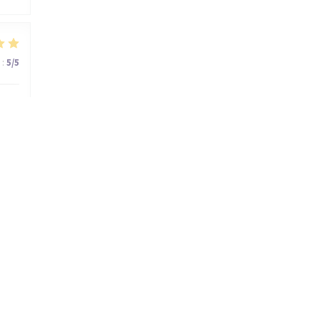
:
5
/5
:
5
/5
rie