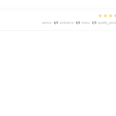
service
:
4
/5
ambience
:
4
/5
menu
:
5
/5
quality_price
ll be back tomorrow!
service
:
5
/5
ambience
:
5
/5
menu
:
5
/5
quality_price
de qualité avec de très bon produits et le dessert au chocolat une vraie tue
 surprise , un rapport qualité prix top. Merci
1
2
3