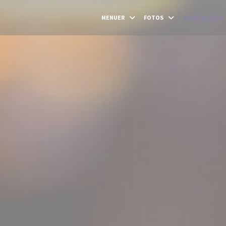
MENUER
FOTOS
ANMELDELSER