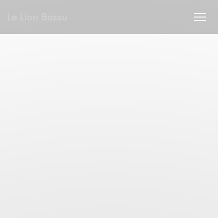
CCookie-styringspanel
Le Lion Bossu