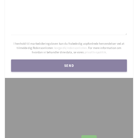
I henhold til markedsføringsloven kan du frabede dig uopfordrede henvendelser ved at
tilmelde dig Robinsonlisten:
borger.dk/robinsonlisten
. For mere information om
hvordan vi behandler dine data, se vores
privatlivspolitik
.