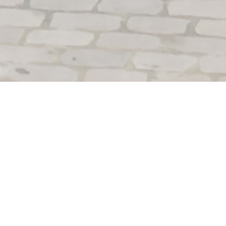
Le Lion Bossu
Depuis 1989, le restaurant gastronomique Le Lion Bossu,
labellisé Euro-Toques, situé en plein cœur du Vieux-Lille,
vous accueille dans une salle climatisée, pour y découvrir
une cuisine généreuse et particulièrement goûteuse.