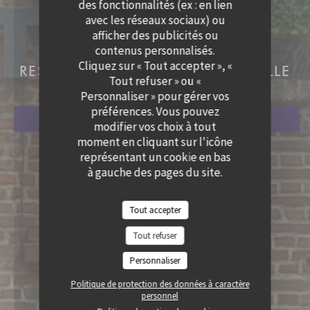
des fonctionnalités (ex : en lien
avec les réseaux sociaux) ou
LE LION BOSSU
afficher des publicités ou
contenus personnalisés.
LE LION BOSSU
Cliquez sur « Tout accepter », «
RESTAURANT TRADITIONNEL
|
LILLE
Tout refuser » ou «
Personnaliser » pour gérer vos
préférences. Vous pouvez
RÉSERVER
modifier vos choix à tout
moment en cliquant sur l'icône
représentant un cookie en bas
à gauche des pages du site.
Tout accepter
Tout refuser
Personnaliser
Politique de protection des données à caractère
personnel