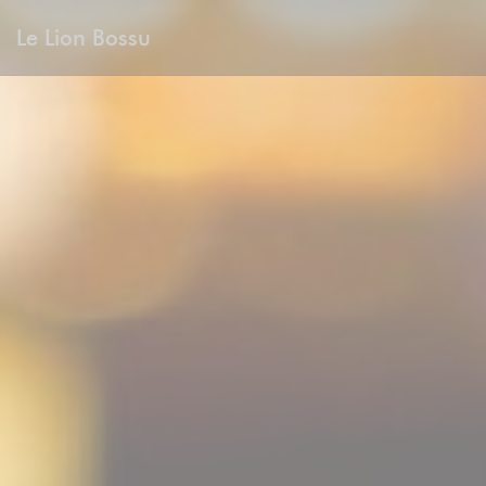
Cookie- hanteringspanel
Le Lion Bossu