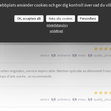
bbplats använder cookies och ger dig kontroll över vad du vill
OK, acceptera allt
Neka alla cookies
Personifiera
_clients_following_booking
Integritetspolicy
undefined
service
:
5
/5
ambience
:
5
/5
menu
:
5
/5
quality_price
ecettes originales, service impeccable. Mention spéciale au dénommé Franck
 temps d’une soirée. Je recommande.
service
:
5
/5
ambience
:
5
/5
menu
:
5
/5
quality_price