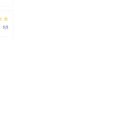
:
5
/5
:
5
/5
rie