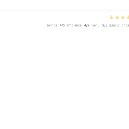
service
:
4
/5
ambience
:
4
/5
menu
:
5
/5
quality_price
ll be back tomorrow!
service
:
5
/5
ambience
:
5
/5
menu
:
5
/5
quality_price
de qualité avec de très bon produits et le dessert au chocolat une vraie tue
 surprise , un rapport qualité prix top. Merci
1
2
3