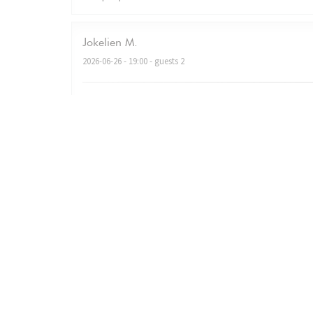
Jokelien
M
2026-06-26
- 19:00 - guests 2
Very nice ambiance, fantastic food, good service! We’
Christian
L
2026-06-18
- 19:30 - guests 3
Christian le 19 juin 2026 Accueil très chaleureux Repas 
comme indiqué sur la carte. Une très très belle soirée et