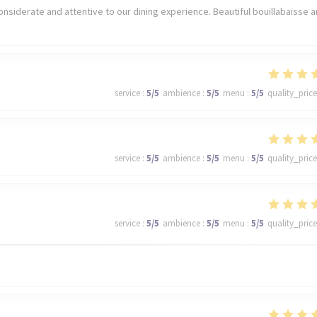
nsiderate and attentive to our dining experience. Beautiful bouillabaisse 
service
:
5
/5
ambience
:
5
/5
menu
:
5
/5
quality_price
service
:
5
/5
ambience
:
5
/5
menu
:
5
/5
quality_price
service
:
5
/5
ambience
:
5
/5
menu
:
5
/5
quality_price