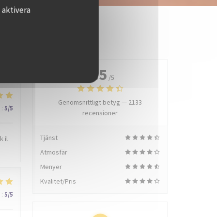
 aktivera
4.5
/5
Genomsnittligt betyg —
2133
:
5
/5
recensioner
Tjänst
 il
Atmosfär
Menyer
Kvalitet/Pris
:
5
/5