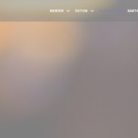
MENYER
FOTON
RECENSIONER
KART