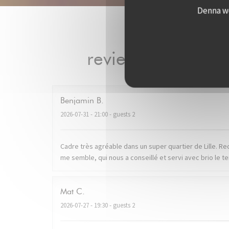
Denna we
reviews_from_our
Benjamin
B
2026-07-31
- 21:00 - guests 2
Cadre très agréable dans un super quartier de Lille. R
me semble, qui nous a conseillé et servi avec brio le
Mat
C
2026-07-27
- 19:30 - guests 2