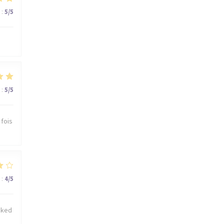
:
5
/5
:
5
/5
 fois
:
4
/5
cked