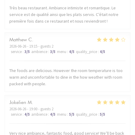
Très beau restaurant. Ambiance intimiste et romantique. Le
service est de qualité ainsi que les plats servis. C’était notre
première fois dans ce restaurant et nous reviendront !
Matthew
C
2026-06-26
- 19:15 - guests 2
service
:
3
/5
ambience
:
3
/5
menu
:
4
/5
quality_price
:
4
/5
The foods are delicious. However the room temperature is too
warm and uncomfortable to dine in the how weather with room
packed with people.
Jokelien
M
2026-06-26
- 19:00 - guests 2
service
:
4
/5
ambience
:
4
/5
menu
:
5
/5
quality_price
:
5
/5
Very nice ambiance, fantastic food, good service! We’ll be back