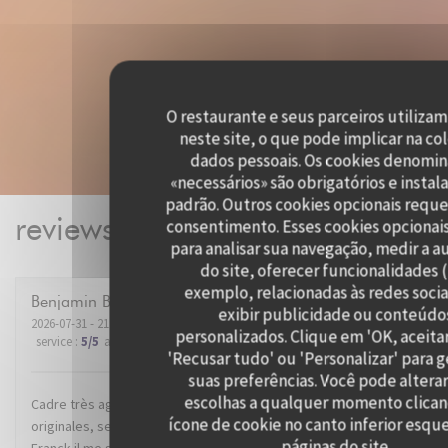
O restaurante e seus parceiros utilizam
neste site, o que pode implicar na co
dados pessoais. Os cookies denomi
«necessários» são obrigatórios e instal
padrão. Outros cookies opcionais requ
reviews_from_our_clients_foll
consentimento. Esses cookies opcionai
para analisar sua navegação, medir a a
do site, oferecer funcionalidades 
exemplo, relacionadas às redes socia
Benjamin
B
exibir publicidade ou conteúdo
2026-07-31
- 21:00 - guests 2
personalizados. Clique em 'OK, aceitar
service
:
5
/5
ambience
:
5
/5
menu
:
5
/5
quality_price
:
5
/5
'Recusar tudo' ou 'Personalizar' para g
suas preferências. Você pode alterar
escolhas a qualquer momento clica
Cadre très agréable dans un super quartier de Lille. Recettes
ícone de cookie no canto inferior esqu
originales, service impeccable. Mention spéciale au dénommé
páginas do site.
Franck il me semble, qui nous a conseillé et servi avec brio le