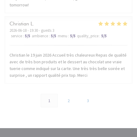
tomorrow!
Christian
L
2026-06-18
- 19:30 - guests 3
service
:
5
/5
ambience
:
5
/5
menu
:
5
/5
quality_price
:
5
/5
Christian le 19 juin 2026 Accueil très chaleureux Repas de qualité
avec de très bon produits et le dessert au chocolat une vraie
tuerie comme indiqué sur la carte. Une très très belle soirée et
surprise , un rapport qualité prix top. Merci
1
2
3