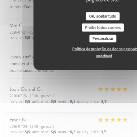
temps d’une soirée. Je recommande.
OK, aceitar tudo
Mat
C
Proíbe todos cookies
2026-07-27
- 19:30 - guests 2
service
:
5
/5
ambience
:
5
/5
menu
:
5
/5
quality_price
:
5
/5
Personalizar
Política de proteção de dados pessoai
undefined
Lovely stuff. A warm welcome. The maître d' was very
considerate and attentive to our dining experience. Beautiful
bouillabaisse and wines.
Jean-Daniel
G
2026-07-26
- 13:00 - guests 2
service
:
5
/5
ambience
:
5
/5
menu
:
5
/5
quality_price
:
5
/5
Einar
N
2026-07-24
- 19:00 - guests 2
service
:
5
/5
ambience
:
5
/5
menu
:
5
/5
quality_price
:
5
/5