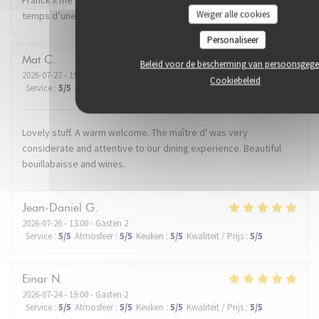
Weiger alle cookies
temps d’une soirée. Je recommande.
Personaliseer
Mat
C
Beleid voor de bescherming van persoonsgeg
2026-07-27
- 19:30 - Gasten 2
Cookiebeleid
Service
:
5
/5
Atmosfeer
:
5
/5
Keuken
:
5
/5
Kwaliteit / Prijs
:
5
/5
Lovely stuff. A warm welcome. The maître d' was very
considerate and attentive to our dining experience. Beautiful
bouillabaisse and wines.
Jean-Daniel
G
2026-07-26
- 13:00 - Gasten 2
Service
:
5
/5
Atmosfeer
:
5
/5
Keuken
:
5
/5
Kwaliteit / Prijs
:
5
/5
Einar
N
2026-07-24
- 19:00 - Gasten 2
Service
:
5
/5
Atmosfeer
:
5
/5
Keuken
:
5
/5
Kwaliteit / Prijs
:
5
/5