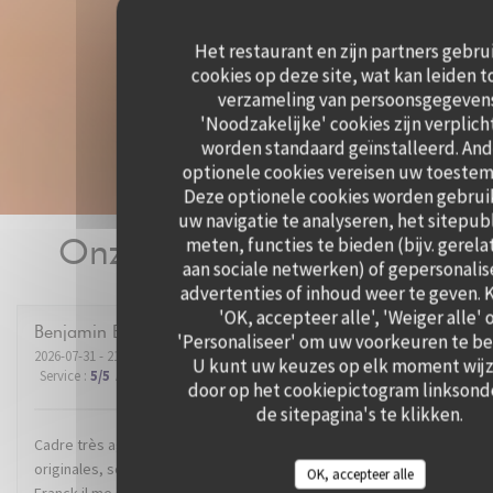
Het restaurant en zijn partners gebru
cookies op deze site, wat kan leiden t
verzameling van persoonsgegeven
'Noodzakelijke' cookies zijn verplich
worden standaard geïnstalleerd. An
optionele cookies vereisen uw toeste
Deze optionele cookies worden gebrui
uw navigatie te analyseren, het sitepub
Onze gastbeoordelingen
meten, functies te bieden (bijv. gerel
aan sociale netwerken) of gepersonali
advertenties of inhoud weer te geven. K
'OK, accepteer alle', 'Weiger alle' 
Benjamin
B
'Personaliseer' om uw voorkeuren te be
2026-07-31
- 21:00 - Gasten 2
U kunt uw keuzes op elk moment wij
Service
:
5
/5
Atmosfeer
:
5
/5
Keuken
:
5
/5
Kwaliteit / Prijs
:
5
/5
door op het cookiepictogram linksond
de sitepagina's te klikken.
Cadre très agréable dans un super quartier de Lille. Recettes
originales, service impeccable. Mention spéciale au dénommé
OK, accepteer alle
Franck il me semble, qui nous a conseillé et servi avec brio le