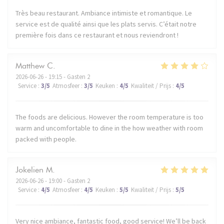
Très beau restaurant. Ambiance intimiste et romantique. Le
service est de qualité ainsi que les plats servis. C’était notre
première fois dans ce restaurant et nous reviendront !
Matthew
C
2026-06-26
- 19:15 - Gasten 2
Service
:
3
/5
Atmosfeer
:
3
/5
Keuken
:
4
/5
Kwaliteit / Prijs
:
4
/5
The foods are delicious. However the room temperature is too
warm and uncomfortable to dine in the how weather with room
packed with people.
Jokelien
M
2026-06-26
- 19:00 - Gasten 2
Service
:
4
/5
Atmosfeer
:
4
/5
Keuken
:
5
/5
Kwaliteit / Prijs
:
5
/5
Very nice ambiance, fantastic food, good service! We’ll be back