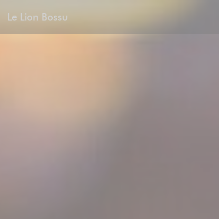
Cookies beheer paneel
Le Lion Bossu