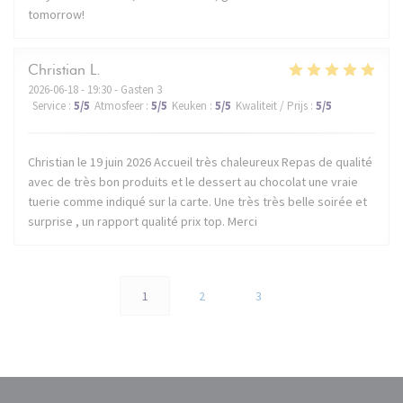
tomorrow!
Christian
L
2026-06-18
- 19:30 - Gasten 3
Service
:
5
/5
Atmosfeer
:
5
/5
Keuken
:
5
/5
Kwaliteit / Prijs
:
5
/5
Christian le 19 juin 2026 Accueil très chaleureux Repas de qualité
avec de très bon produits et le dessert au chocolat une vraie
tuerie comme indiqué sur la carte. Une très très belle soirée et
surprise , un rapport qualité prix top. Merci
1
2
3