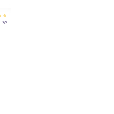
:
5
/5
:
5
/5
rie