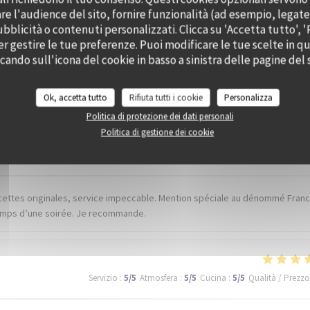
e l'audience del sito, fornire funzionalità (ad esempio, legate
bblicità o contenuti personalizzati. Clicca su 'Accetta tutto', '
er gestire le tue preferenze. Puoi modificare le tue scelte in 
ccando sull'icona del cookie in basso a sinistra delle pagine del s
 dei nostri clienti
Ok, accetta tutto
Rifiuta tutti i cookie
Personalizza
Politica di protezione dei dati personali
Politica di gestione dei cookie
Servizio
:
5
/5
Atmosfera
:
5
/5
Cucina
:
5
/5
Qualità / Prezzo
ecettes originales, service impeccable. Mention spéciale au dénommé Franck
 temps d’une soirée. Je recommande.
Servizio
:
5
/5
Atmosfera
:
5
/5
Cucina
:
5
/5
Qualità / Prezzo