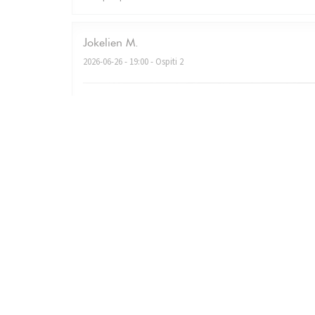
Jokelien
M
2026-06-26
- 19:00 - Ospiti 2
Very nice ambiance, fantastic food, good service! We’
Christian
L
2026-06-18
- 19:30 - Ospiti 3
Christian le 19 juin 2026 Accueil très chaleureux Repas 
comme indiqué sur la carte. Une très très belle soirée et