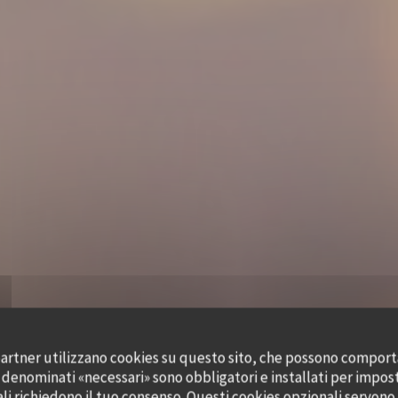
i partner utilizzano cookies su questo sito, che possono comporta
s denominati «necessari» sono obbligatori e installati per impos
ali richiedono il tuo consenso. Questi cookies opzionali servono 