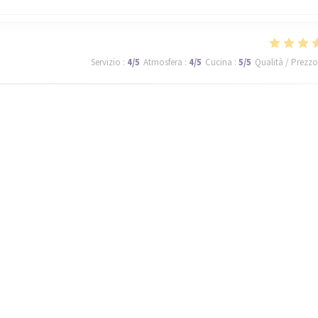
Servizio
:
4
/5
Atmosfera
:
4
/5
Cucina
:
5
/5
Qualità / Prezzo
ll be back tomorrow!
Servizio
:
5
/5
Atmosfera
:
5
/5
Cucina
:
5
/5
Qualità / Prezzo
de qualité avec de très bon produits et le dessert au chocolat une vraie tue
 surprise , un rapport qualité prix top. Merci
1
2
3