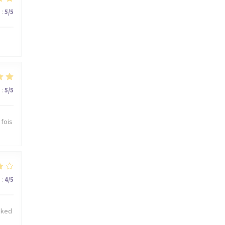
:
5
/5
:
5
/5
 fois
:
4
/5
cked