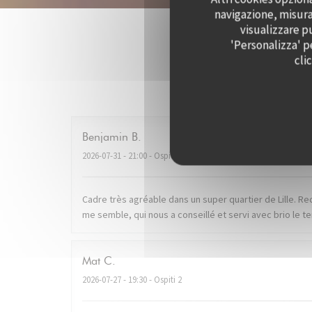
navigazione, misurar
visualizzare pu
'Personalizza' p
cli
I pareri
Benjamin
B
2026-07-31
- 21:00 - Ospiti 2
Cadre très agréable dans un super quartier de Lille. R
me semble, qui nous a conseillé et servi avec brio le
Mat
C
2026-07-27
- 19:30 - Ospiti 2