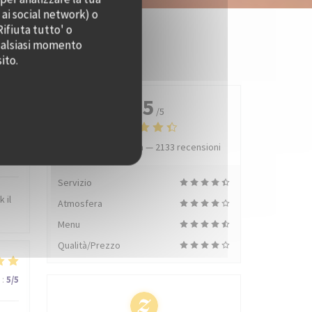
 ai social network) o
Rifiuta tutto' o
qualsiasi momento
ito.
4.5
/5
Valutazione media —
2133 recensioni
:
5
/5
Servizio
 il
Atmosfera
Menu
Qualità/Prezzo
:
5
/5