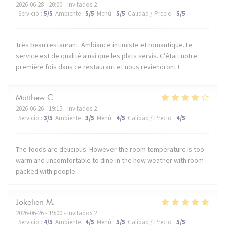
2026-06-28
- 20:00 - Invitados 2
Servicio
:
5
/5
Ambiente
:
5
/5
Menú
:
5
/5
Calidad / Precio
:
5
/5
Très beau restaurant. Ambiance intimiste et romantique. Le
service est de qualité ainsi que les plats servis. C’était notre
première fois dans ce restaurant et nous reviendront !
Matthew
C
2026-06-26
- 19:15 - Invitados 2
Servicio
:
3
/5
Ambiente
:
3
/5
Menú
:
4
/5
Calidad / Precio
:
4
/5
The foods are delicious. However the room temperature is too
warm and uncomfortable to dine in the how weather with room
packed with people.
Jokelien
M
2026-06-26
- 19:00 - Invitados 2
Servicio
:
4
/5
Ambiente
:
4
/5
Menú
:
5
/5
Calidad / Precio
:
5
/5