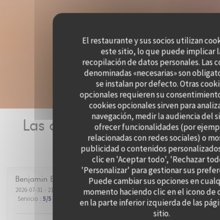
El restaurante y sus socios utilizan coo
este sitio, lo que puede implicar l
recopilación de datos personales. Las 
denominadas «necesarias» son obligato
se instalan por defecto. Otras cook
opcionales requieren su consentimiento
cookies opcionales sirven para analiz
navegación, medir la audiencia del si
Las opiniones de nuestros
ofrecer funcionalidades (por ejemp
relacionadas con redes sociales) o mo
clientes
publicidad o contenidos personalizado
clic en 'Aceptar todo', 'Rechazar tod
'Personalizar' para gestionar sus prefer
Benjamin
B
Puede cambiar sus opciones en cualq
2026-07-31
- 21:00 - Invitados 2
momento haciendo clic en el icono de 
Servicio
:
5
/5
Ambiente
:
5
/5
Menú
:
5
/5
Calidad / Precio
:
5
/5
en la parte inferior izquierda de las pág
sitio.