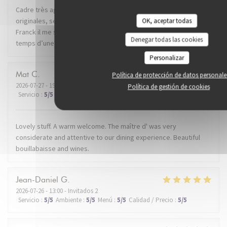
Cadre très agréable dans un super quartier de Lille. Recettes
originales, service impeccable. Mention spéciale au dénommé
OK, aceptar todas
Franck il me semble, qui nous a conseillé et servi avec brio le
Denegar todas las cookies
temps d’une soirée. Je recommande.
Personalizar
Mat
C
Política de protección de datos personale
2026-07-27
- 19:30 - Invitados 2
Política de gestión de cookies
Servicio
:
5
/5
Ambiente
:
5
/5
Menú
:
5
/5
Calidad / Precio
:
5
/5
Lovely stuff. A warm welcome. The maître d' was very
considerate and attentive to our dining experience. Beautiful
bouillabaisse and wines.
Jean-Daniel
G
2026-07-26
- 13:00 - Invitados 2
Servicio
:
5
/5
Ambiente
:
5
/5
Menú
:
5
/5
Calidad / Precio
:
5
/5