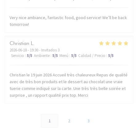
Very nice ambiance, fantastic food, good service! We’ll be back
tomorrow!
Christian
L
2026-06-18
- 19:30 - Invitados 3
Servicio
:
5
/5
Ambiente
:
5
/5
Menú
:
5
/5
Calidad / Precio
:
5
/5
Christian le 19 juin 2026 Accueil très chaleureux Repas de qualité
avec de très bon produits et le dessert au chocolat une vraie
tuerie comme indiqué sur la carte. Une très très belle soirée et
surprise , un rapport qualité prix top. Merci
1
2
3