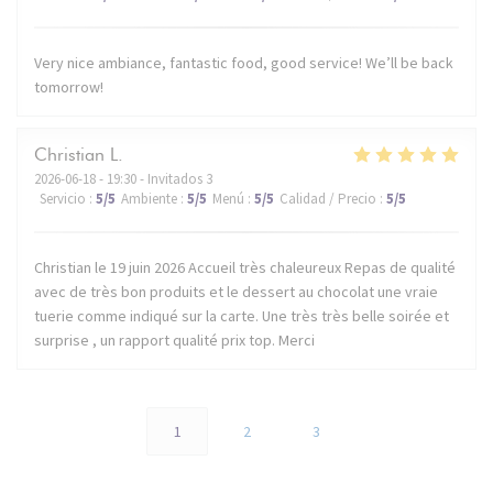
Very nice ambiance, fantastic food, good service! We’ll be back
tomorrow!
Christian
L
2026-06-18
- 19:30 - Invitados 3
Servicio
:
5
/5
Ambiente
:
5
/5
Menú
:
5
/5
Calidad / Precio
:
5
/5
Christian le 19 juin 2026 Accueil très chaleureux Repas de qualité
avec de très bon produits et le dessert au chocolat une vraie
tuerie comme indiqué sur la carte. Une très très belle soirée et
surprise , un rapport qualité prix top. Merci
1
2
3