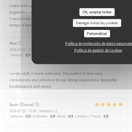
Cadre très agréable dans un super quartier de Lille. Recettes
originales, service impeccable. Mention spéciale au dénommé
OK, aceptar todas
Franck il me semble, qui nous a conseillé et servi avec brio le
Denegar todas las cookies
temps d’une soirée. Je recommande.
Personalizar
Mat
C
Política de protección de datos personale
2026-07-27
- 19:30 - Invitados 2
Política de gestión de cookies
Servicio
:
5
/5
Ambiente
:
5
/5
Menú
:
5
/5
Calidad / Precio
:
5
/5
Lovely stuff. A warm welcome. The maître d' was very
considerate and attentive to our dining experience. Beautiful
bouillabaisse and wines.
Jean-Daniel
G
2026-07-26
- 13:00 - Invitados 2
Servicio
:
5
/5
Ambiente
:
5
/5
Menú
:
5
/5
Calidad / Precio
:
5
/5