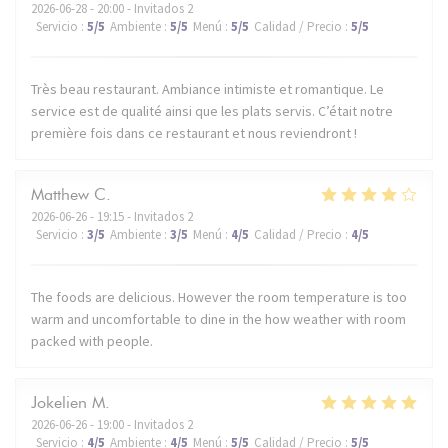
2026-06-28
- 20:00 - Invitados 2
Servicio
:
5
/5
Ambiente
:
5
/5
Menú
:
5
/5
Calidad / Precio
:
5
/5
Très beau restaurant. Ambiance intimiste et romantique. Le
service est de qualité ainsi que les plats servis. C’était notre
première fois dans ce restaurant et nous reviendront !
Matthew
C
2026-06-26
- 19:15 - Invitados 2
Servicio
:
3
/5
Ambiente
:
3
/5
Menú
:
4
/5
Calidad / Precio
:
4
/5
The foods are delicious. However the room temperature is too
warm and uncomfortable to dine in the how weather with room
packed with people.
Jokelien
M
2026-06-26
- 19:00 - Invitados 2
Servicio
:
4
/5
Ambiente
:
4
/5
Menú
:
5
/5
Calidad / Precio
:
5
/5