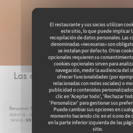
El restaurante y sus socios utilizan coo
este sitio, lo que puede implicar l
recopilación de datos personales. Las 
denominadas «necesarias» son obligato
se instalan por defecto. Otras cook
opcionales requieren su consentimiento
cookies opcionales sirven para analiz
navegación, medir la audiencia del si
Las opiniones de nuestros
ofrecer funcionalidades (por ejemp
relacionadas con redes sociales) o mo
clientes
publicidad o contenidos personalizado
clic en 'Aceptar todo', 'Rechazar tod
'Personalizar' para gestionar sus prefer
Benjamin
B
Puede cambiar sus opciones en cualq
2026-07-31
- 21:00 - Invitados 2
momento haciendo clic en el icono de 
Servicio
:
5
/5
Ambiente
:
5
/5
Menú
:
5
/5
Calidad / Precio
:
5
/5
en la parte inferior izquierda de las pág
sitio.