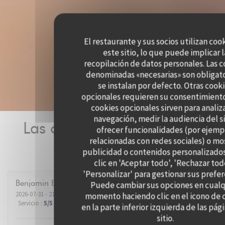
El restaurante y sus socios utilizan coo
este sitio, lo que puede implicar l
recopilación de datos personales. Las 
denominadas «necesarias» son obligato
se instalan por defecto. Otras cook
opcionales requieren su consentimiento
cookies opcionales sirven para analiz
navegación, medir la audiencia del si
Las opiniones de nuestros
ofrecer funcionalidades (por ejemp
relacionadas con redes sociales) o mo
clientes
publicidad o contenidos personalizado
clic en 'Aceptar todo', 'Rechazar tod
'Personalizar' para gestionar sus prefer
Benjamin
B
Puede cambiar sus opciones en cualq
2026-07-31
- 21:00 - Invitados 2
momento haciendo clic en el icono de 
Servicio
:
5
/5
Ambiente
:
5
/5
Menú
:
5
/5
Calidad / Precio
:
5
/5
en la parte inferior izquierda de las pág
sitio.