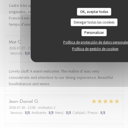
Cadre très agréable dans un super quartier de Lille. Recettes
originales, service impeccable. Mention spéciale au dénommé
OK, aceptar todas
Franck il me semble, qui nous a conseillé et servi avec brio le
Denegar todas las cookies
temps d’une soirée. Je recommande.
Personalizar
Mat
C
Política de protección de datos personale
2026-07-27
- 19:30 - Invitados 2
Política de gestión de cookies
Servicio
:
5
/5
Ambiente
:
5
/5
Menú
:
5
/5
Calidad / Precio
:
5
/5
Lovely stuff. A warm welcome. The maître d' was very
considerate and attentive to our dining experience. Beautiful
bouillabaisse and wines.
Jean-Daniel
G
2026-07-26
- 13:00 - Invitados 2
Servicio
:
5
/5
Ambiente
:
5
/5
Menú
:
5
/5
Calidad / Precio
:
5
/5