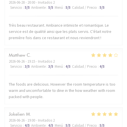
2026-06-28
- 20:00 - Invitados 2
Servicio
:
5
/5
Ambiente
:
5
/5
Menú
:
5
/5
Calidad / Precio
:
5
/5
Très beau restaurant. Ambiance intimiste et romantique. Le
service est de qualité ainsi que les plats servis. C’était notre
première fois dans ce restaurant et nous reviendront !
Matthew
C
2026-06-26
- 19:15 - Invitados 2
Servicio
:
3
/5
Ambiente
:
3
/5
Menú
:
4
/5
Calidad / Precio
:
4
/5
The foods are delicious. However the room temperature is too
warm and uncomfortable to dine in the how weather with room
packed with people.
Jokelien
M
2026-06-26
- 19:00 - Invitados 2
Servicio
:
4
/5
Ambiente
:
4
/5
Menú
:
5
/5
Calidad / Precio
:
5
/5