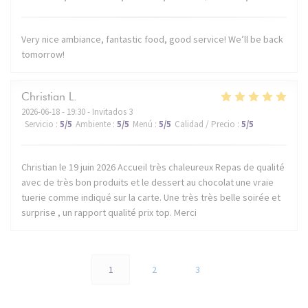
Very nice ambiance, fantastic food, good service! We’ll be back
tomorrow!
Christian
L
2026-06-18
- 19:30 - Invitados 3
Servicio
:
5
/5
Ambiente
:
5
/5
Menú
:
5
/5
Calidad / Precio
:
5
/5
Christian le 19 juin 2026 Accueil très chaleureux Repas de qualité
avec de très bon produits et le dessert au chocolat une vraie
tuerie comme indiqué sur la carte. Une très très belle soirée et
surprise , un rapport qualité prix top. Merci
1
2
3