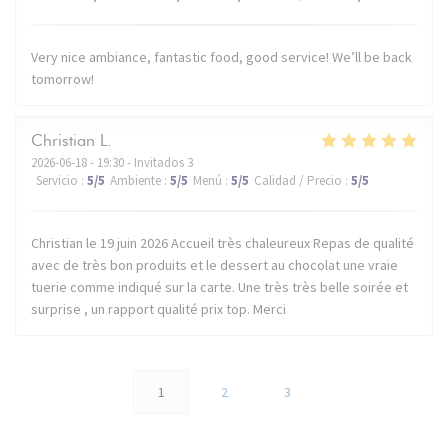
Very nice ambiance, fantastic food, good service! We’ll be back
tomorrow!
Christian
L
2026-06-18
- 19:30 - Invitados 3
Servicio
:
5
/5
Ambiente
:
5
/5
Menú
:
5
/5
Calidad / Precio
:
5
/5
Christian le 19 juin 2026 Accueil très chaleureux Repas de qualité
avec de très bon produits et le dessert au chocolat une vraie
tuerie comme indiqué sur la carte. Une très très belle soirée et
surprise , un rapport qualité prix top. Merci
1
2
3