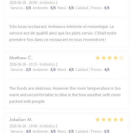
2026-06-28
- 20:00 - Invitados 2
Servicio
:
5
/5
Ambiente
:
5
/5
Menú
:
5
/5
Calidad / Precio
:
5
/5
Très beau restaurant. Ambiance intimiste et romantique. Le
service est de qualité ainsi que les plats servis. C’était notre
première fois dans ce restaurant et nous reviendront !
Matthew
C
2026-06-26
- 19:15 - Invitados 2
Servicio
:
3
/5
Ambiente
:
3
/5
Menú
:
4
/5
Calidad / Precio
:
4
/5
The foods are delicious. However the room temperature is too
warm and uncomfortable to dine in the how weather with room
packed with people.
Jokelien
M
2026-06-26
- 19:00 - Invitados 2
Servicio
:
4
/5
Ambiente
:
4
/5
Menú
:
5
/5
Calidad / Precio
:
5
/5