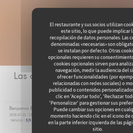
El restaurante y sus socios utilizan coo
este sitio, lo que puede implicar l
recopilación de datos personales. Las 
denominadas «necesarias» son obligato
se instalan por defecto. Otras cook
opcionales requieren su consentimiento
cookies opcionales sirven para analiz
navegación, medir la audiencia del si
Las opiniones de nuestros
ofrecer funcionalidades (por ejemp
relacionadas con redes sociales) o mo
clientes
publicidad o contenidos personalizado
clic en 'Aceptar todo', 'Rechazar tod
'Personalizar' para gestionar sus prefer
Benjamin
B
Puede cambiar sus opciones en cualq
2026-07-31
- 21:00 - Invitados 2
momento haciendo clic en el icono de 
Servicio
:
5
/5
Ambiente
:
5
/5
Menú
:
5
/5
Calidad / Precio
:
5
/5
en la parte inferior izquierda de las pág
sitio.