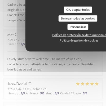
Cadre très agréable dans un super quartier de Lille. Recettes
originales, service impeccable. Mention spéciale au dénommé
OK, aceptar todas
Franck il me semble, qui nous a conseillé et servi avec brio le
Denegar todas las cookies
temps d’une soirée. Je recommande.
Personalizar
Mat
C
Política de protección de datos personale
2026-07-27
- 19:30 - Invitados 2
Política de gestión de cookies
Servicio
:
5
/5
Ambiente
:
5
/5
Menú
:
5
/5
Calidad / Precio
:
5
/5
Lovely stuff. A warm welcome. The maître d' was very
considerate and attentive to our dining experience. Beautiful
bouillabaisse and wines.
Jean-Daniel
G
2026-07-26
- 13:00 - Invitados 2
Servicio
:
5
/5
Ambiente
:
5
/5
Menú
:
5
/5
Calidad / Precio
:
5
/5