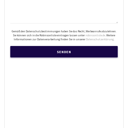
Gemäß den Datenschutzbestimmungen haben Sie das Recht, Werbeanrufe abzulehnen.
Sie können sich in die Robinsonliste eintragen lassen unter
robinsonliste.de
. Weitere
Informationen zur Datenverarbeitung finden Sie in unserer
Datenschutzerklärung
.