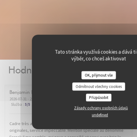
Tato stránka využívá cookies a dává ti
výběr, co chceš aktivovat
Hodnocení našich zákazníků
OK, přijmout vše
Odmítnout všechny cookies
Benjamin
B
Přizpůsobit
2026-07-31
- 21:00 - Hosté 2
Služba
:
5
/5
Atmosféra
:
5
/5
Kuchyně
:
5
/5
Kvalita / Cena
:
5
/5
Zásady ochrany osobních údajů
undefined
Cadre très agréable dans un super quartier de Lille. Recettes
originales, service impeccable. Mention spéciale au dénommé
Franck il me semble, qui nous a conseillé et servi avec brio le