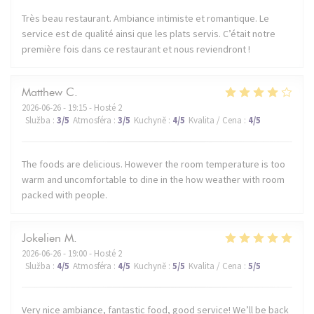
Très beau restaurant. Ambiance intimiste et romantique. Le
service est de qualité ainsi que les plats servis. C’était notre
première fois dans ce restaurant et nous reviendront !
Matthew
C
2026-06-26
- 19:15 - Hosté 2
Služba
:
3
/5
Atmosféra
:
3
/5
Kuchyně
:
4
/5
Kvalita / Cena
:
4
/5
The foods are delicious. However the room temperature is too
warm and uncomfortable to dine in the how weather with room
packed with people.
Jokelien
M
2026-06-26
- 19:00 - Hosté 2
Služba
:
4
/5
Atmosféra
:
4
/5
Kuchyně
:
5
/5
Kvalita / Cena
:
5
/5
Very nice ambiance, fantastic food, good service! We’ll be back