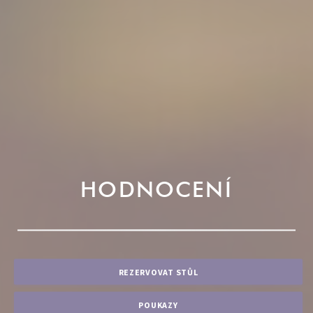
HODNOCENÍ
REZERVOVAT STŮL
POUKAZY