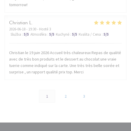
tomorrow!
Christian
L
2026-06-18
- 19:30 - Hosté 3
Služba
:
5
/5
Atmosféra
:
5
/5
Kuchyně
:
5
/5
Kvalita / Cena
:
5
/5
Christian le 19 juin 2026 Accueil très chaleureux Repas de qualité
avec de très bon produits et le dessert au chocolat une vraie
tuerie comme indiqué sur la carte. Une très très belle soirée et
surprise , un rapport qualité prix top. Merci
1
2
3