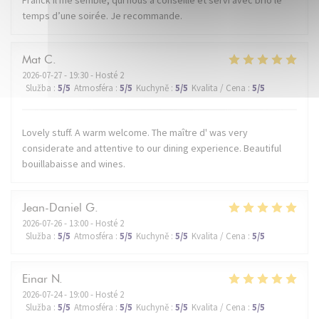
temps d’une soirée. Je recommande.
Mat
C
2026-07-27
- 19:30 - Hosté 2
Služba
:
5
/5
Atmosféra
:
5
/5
Kuchyně
:
5
/5
Kvalita / Cena
:
5
/5
Lovely stuff. A warm welcome. The maître d' was very
considerate and attentive to our dining experience. Beautiful
bouillabaisse and wines.
Jean-Daniel
G
2026-07-26
- 13:00 - Hosté 2
Služba
:
5
/5
Atmosféra
:
5
/5
Kuchyně
:
5
/5
Kvalita / Cena
:
5
/5
Einar
N
2026-07-24
- 19:00 - Hosté 2
Služba
:
5
/5
Atmosféra
:
5
/5
Kuchyně
:
5
/5
Kvalita / Cena
:
5
/5