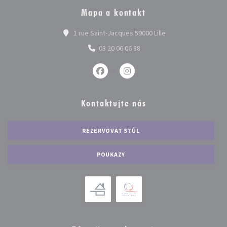
Mapa a kontakt
((otevře se v novém
1 rue Saint-Jacques 59000 Lille
03 20 06 06 88
Facebook ((otevře se v novém okně))
Instagram ((otevře se v nov
Kontaktujte nás
REZERVOVAT STŮL
POUKAZY