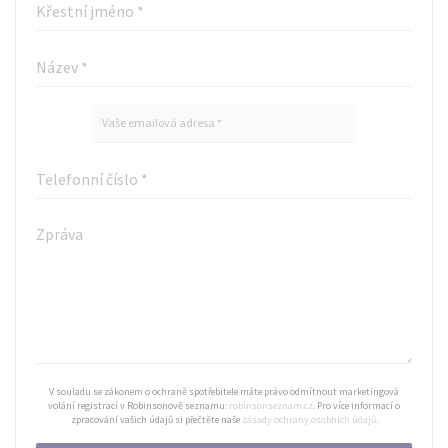
V souladu se zákonem o ochraně spotřebitele máte právo odmítnout marketingová
volání registrací v Robinsonově seznamu:
robinsonseznam.cz
. Pro více informací o
zpracování vašich údajů si přečtěte naše
zásady ochrany osobních údajů
.