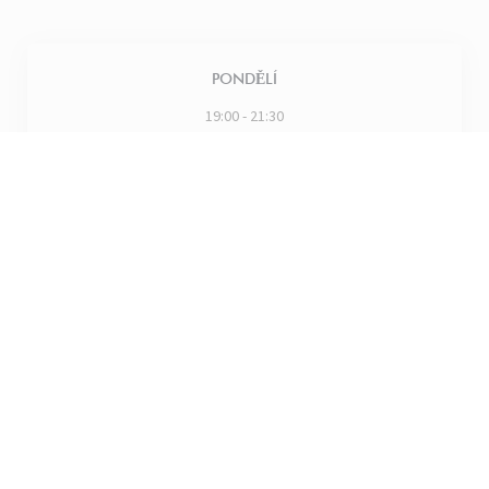
PONDĚLÍ
19:00 - 21:30
ÚTERÝ
19:00 - 21:30
ST�
-
ČT
19:00 - 21:00
PÁTEK