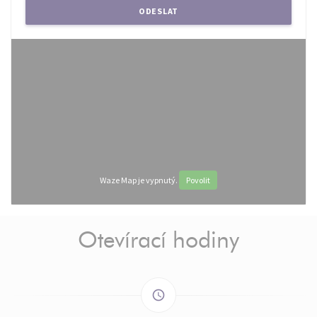
Waze Map je vypnutý.
Povolit
Otevírací hodiny
access_time