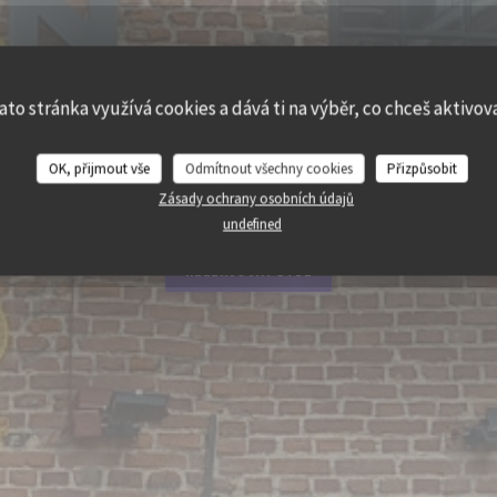
LE LION BOSSU
ato stránka využívá cookies a dává ti na výběr, co chceš aktivov
OK, přijmout vše
Odmítnout všechny cookies
Přizpůsobit
|
LILLE
Zásady ochrany osobních údajů
undefined
REZERVOVAT STŮL