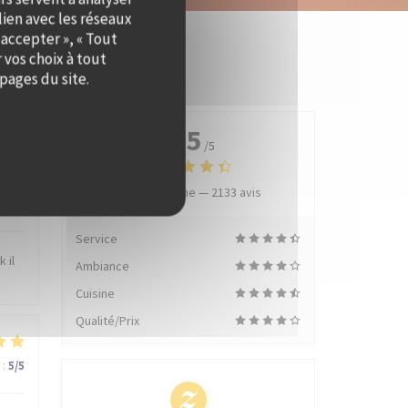
lien avec les réseaux
 accepter », « Tout
 vos choix à tout
pages du site.
4.5
/5
Note moyenne —
2133 avis
:
5
/5
Service
 il
Ambiance
Cuisine
Qualité/Prix
:
5
/5