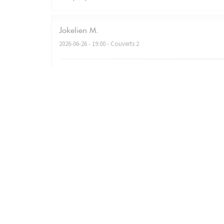
Jokelien
M
2026-06-26
- 19:00 - Couverts 2
Very nice ambiance, fantastic food, good service! We’
Christian
L
2026-06-18
- 19:30 - Couverts 3
Christian le 19 juin 2026 Accueil très chaleureux Repas 
comme indiqué sur la carte. Une très très belle soirée et