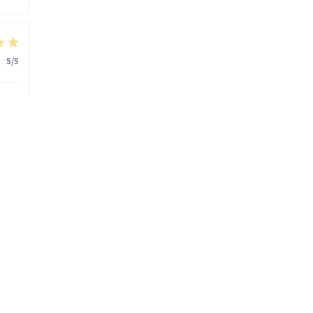
:
5
/5
:
5
/5
rie