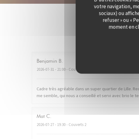
votre navigation, me
sociaux) ou affich
refuser » ou « P
moment en cli
Les av
Benjamin
B
2026-07-31
- 21:00 - Couverts 2
Cadre très agréable dans un super quartier de Lille. R
me semble, qui nous a conseillé et servi avec brio le
Mat
C
2026-07-27
- 19:30 - Couverts 2