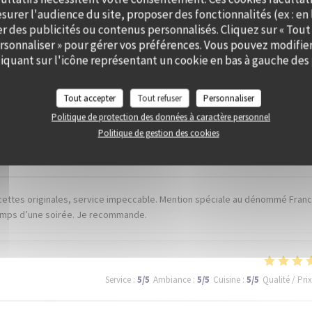
surer l'audience du site, proposer des fonctionnalités (ex : en 
er des publicités ou contenus personnalisés. Cliquez sur « Tout
ersonnaliser » pour gérer vos préférences. Vous pouvez modifier
quant sur l'icône représentant un cookie en bas à gauche des 
is de nos clients
Tout accepter
Tout refuser
Personnaliser
Politique de protection des données à caractère personnel
Politique de gestion des cookies
Service
:
5
/5
Ambiance
:
5
/5
Cuisine
:
5
/5
Qualité / Prix
ecettes originales, service impeccable. Mention spéciale au dénommé Franck
 temps d’une soirée. Je recommande.
Service
:
5
/5
Ambiance
:
5
/5
Cuisine
:
5
/5
Qualité / Prix