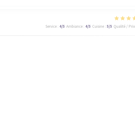
Service
:
4
/5
Ambiance
:
4
/5
Cuisine
:
5
/5
Qualité / Prix
ll be back tomorrow!
Service
:
5
/5
Ambiance
:
5
/5
Cuisine
:
5
/5
Qualité / Prix
de qualité avec de très bon produits et le dessert au chocolat une vraie tue
 surprise , un rapport qualité prix top. Merci
1
2
3