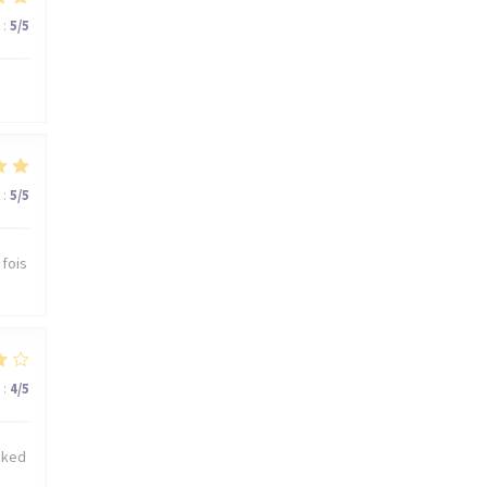
:
5
/5
:
5
/5
 fois
:
4
/5
cked