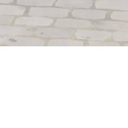
Le Lion Bossu
Depuis 1989, le restaurant gastronomique Le Lion Bossu,
labellisé Euro-Toques, situé en plein cœur du Vieux-Lille,
vous accueille dans une salle climatisée, pour y découvrir
une cuisine généreuse et particulièrement goûteuse.