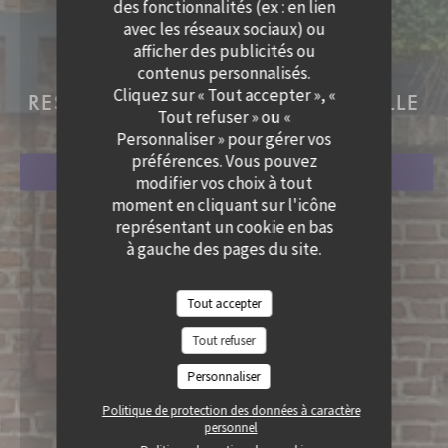
des fonctionnalités (ex : en lien
avec les réseaux sociaux) ou
LE LION BOSSU
afficher des publicités ou
contenus personnalisés.
LE LION BOSSU
Cliquez sur « Tout accepter », «
RESTAURANT TRADITIONNEL
|
LILLE
Tout refuser » ou «
Personnaliser » pour gérer vos
préférences. Vous pouvez
RÉSERVER
modifier vos choix à tout
moment en cliquant sur l'icône
représentant un cookie en bas
à gauche des pages du site.
Tout accepter
Tout refuser
Personnaliser
Politique de protection des données à caractère
personnel